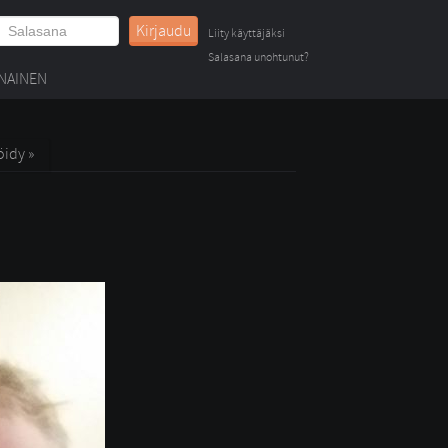
Kirjaudu
Liity käyttäjäksi
Salasana unohtunut?
NAINEN
öidy »