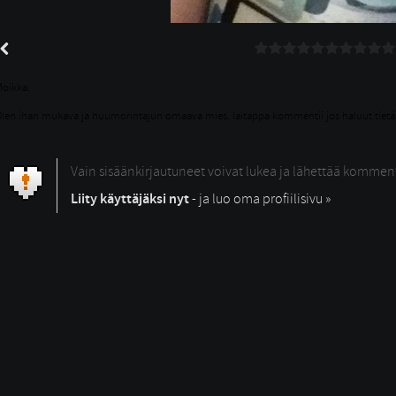
oikka.
len ihan mukava ja huumorintajun omaava mies. laitappa kommentii jos haluut tietää 
Vain sisäänkirjautuneet voivat lukea ja lähettää kommen
Liity käyttäjäksi nyt
- ja luo oma profiilisivu »