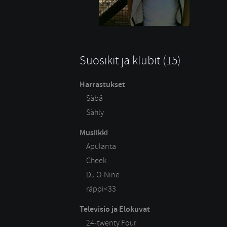
Suosikit ja klubit (15)
Harrastukset
Säbä
Sähly
Musiikki
Apulanta
Cheek
DJ O-Nine
räppi<33
Televisio ja Elokuvat
24-twenty Four