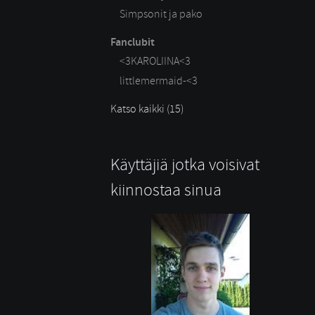
Simpsonit ja pako
Fanclubit
<3KAROLIINA<3
littlemermaid-<3
Katso kaikki (15)
Käyttäjiä jotka voisivat
kiinnostaa sinua