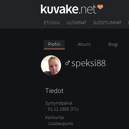
ETUSIVU
UUSIMMAT
SUOSITUIMMAT
Profiili
Albumi
Blogi
speksi88
Tiedot
Syntymäpäivä:
01.12.1988 (37v)
Kotikunta:
Uusikaupunki