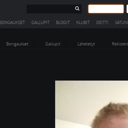
BONGAUKSET
GALLUPIT
BLOGIT
KLUBIT
DEITTI
SATUN
Bongaukset
Gallupit
Lähetetyt
Rekister