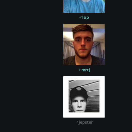
Iop
mrtj
jepster