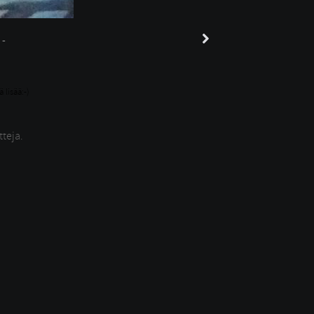
-
lisää:-)
tteja.