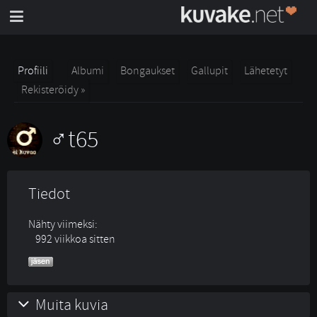
Profiili
Albumi
Bongaukset
Gallupit
Lähetetyt
Rekisteröidy »
t65
Tiedot
Nähty viimeksi:
992 viikkoa sitten
Muita kuvia