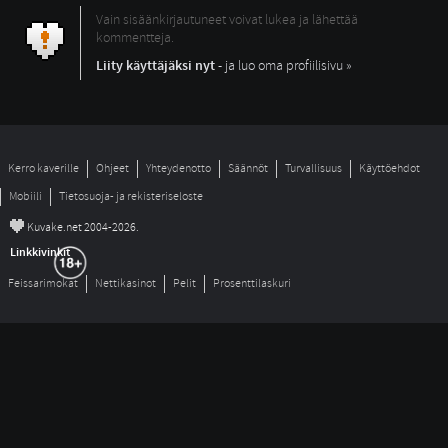
Vain sisäänkirjautuneet voivat lukea ja lähettää
kommentteja.
Liity käyttäjäksi nyt
- ja luo oma profiilisivu »
Kerro kaverille
Ohjeet
Yhteydenotto
Säännöt
Turvallisuus
Käyttöehdot
Mobiili
Tietosuoja- ja rekisteriseloste
©
Kuvake.net 2004-2026.
Linkkivinkit
Feissarimokat
Nettikasinot
Pelit
Prosenttilaskuri