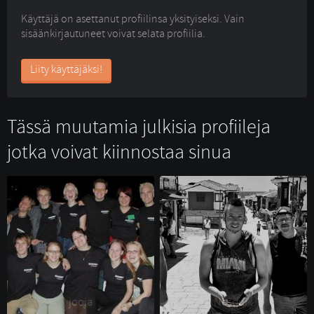
Käyttäjä on asettanut profiilinsa yksityiseksi. Vain
sisäänkirjautuneet voivat selata profiilia.
Liity käyttäjäksi!
Tässä muutamia julkisia profiileja
jotka voivat kiinnostaa sinua
jooja 
Nesquik 