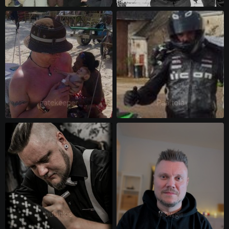
gatekeeper 
Paaltola 
huuhkis 
Mowgli 