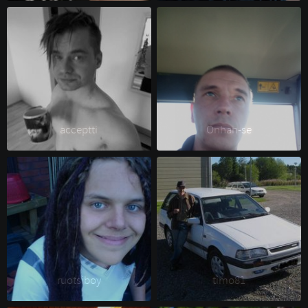
acceptti 
Onhan-se 
ruotsiboy 
timo81 