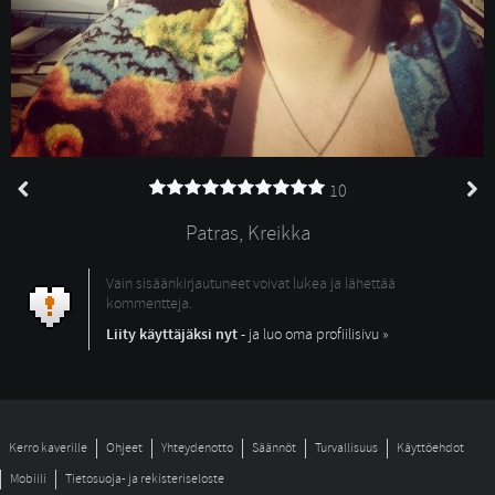
10
Patras, Kreikka
Vain sisäänkirjautuneet voivat lukea ja lähettää
kommentteja.
Liity käyttäjäksi nyt
- ja luo oma profiilisivu »
Kerro kaverille
Ohjeet
Yhteydenotto
Säännöt
Turvallisuus
Käyttöehdot
Mobiili
Tietosuoja- ja rekisteriseloste