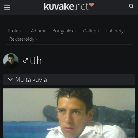
Profiili
Albumi
Bongaukset
Gallupit
Lähetetyt
Rekisteröidy »
tth
Muita kuvia