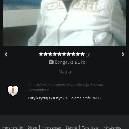
10
Bongauksia 
1 kpl
Nää ä
Vain sisäänkirjautuneet voivat lukea ja lähettää
kommentteja.
Liity käyttäjäksi nyt
- ja luo oma profiilisivu »
Kerro kaverille
Ohjeet
Yhteydenotto
Säännöt
Turvallisuus
Käyttöehdot