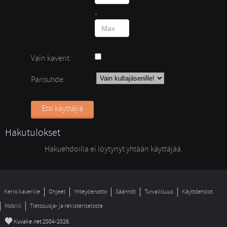
- 
Vain kaverit:
Parisuhde:
Etsi käyttäjiä
Hakutulokset
Hakuehdoilla ei löytynyt yhtään käyttäjää. 
Kerro kaverille
Ohjeet
Yhteydenotto
Säännöt
Turvallisuus
Käyttöehdot
Mobiili
Tietosuoja- ja rekisteriseloste
©
Kuvake.net 2004-2026.