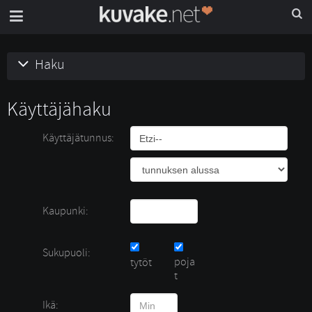
Haku
Käyttäjähaku
Käyttäjätunnus:
Kaupunki:
Sukupuoli:
poja
tytöt 
t
Ikä: