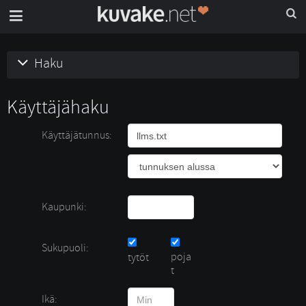
Haku
Käyttäjähaku
Käyttäjätunnus:
Kaupunki:
Sukupuoli:
poja
tytöt 
t
Ikä: