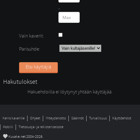
- 
Vain kaverit:
Parisuhde:
Etsi käyttäjiä
Hakutulokset
Hakuehdoilla ei löytynyt yhtään käyttäjää. 
Kerro kaverille
Ohjeet
Yhteydenotto
Säännöt
Turvallisuus
Käyttöehdot
Mobiili
Tietosuoja- ja rekisteriseloste
©
Kuvake.net 2004-2026.