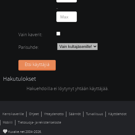
- 
Vain kaverit:
Parisuhde:
Etsi käyttäjiä
Hakutulokset
Hakuehdoilla ei löytynyt yhtään käyttäjää. 
Kerro kaverille
Ohjeet
Yhteydenotto
Säännöt
Turvallisuus
Käyttöehdot
Mobiili
Tietosuoja- ja rekisteriseloste
©
Kuvake.net 2004-2026.