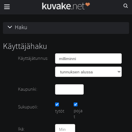
Haku
Käyttäjähaku
Käyttäjätunnus:
Kaupunki:
Sukupuoli:
poja
tytöt 
t
Ikä: