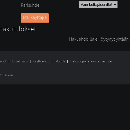
Parisuhde:
Etsi käyttäjiä
Hakutulokset
Hakuehdoilla ei löytynyt yhtään k
nnöt
Turvallisuus
Käyttöehdot
Mobiili
Tietosuoja- ja rekisteriseloste
ttilaskuri