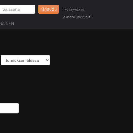
Kirjaudu
Liity käyttäjäksi
Salasana unohtunut?
NAINEN