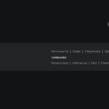
Kerro kaverille
Ohjeet
Yhteydenotto
Sää
Linkkivinkit
Feissarimokat
Nettikasinot
Pelit
Prosen