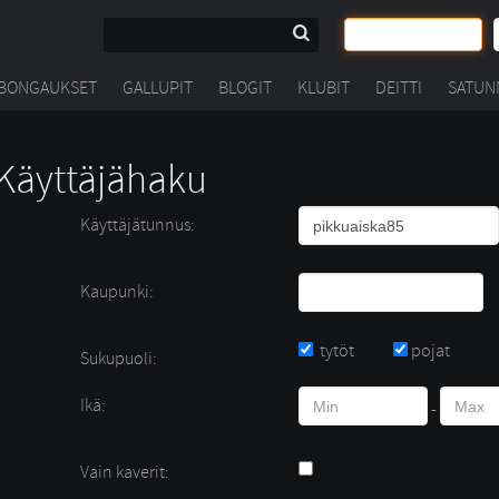
BONGAUKSET
GALLUPIT
BLOGIT
KLUBIT
DEITTI
SATUN
Käyttäjähaku
Käyttäjätunnus:
Kaupunki:
tytöt 
pojat 
Sukupuoli:
Ikä:
- 
Vain kaverit: