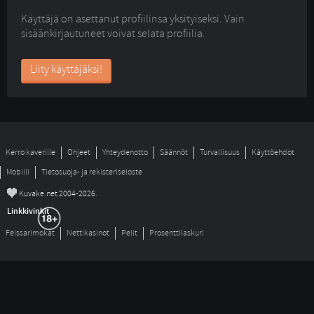
Käyttäjä on asettanut profiilinsa yksityiseksi. Vain
sisäänkirjautuneet voivat selata profiilia.
Liity käyttäjäksi!
Kerro kaverille
Ohjeet
Yhteydenotto
Säännöt
Turvallisuus
Käyttöehdot
Mobiili
Tietosuoja- ja rekisteriseloste
©
Kuvake.net 2004-2026.
Linkkivinkit
Feissarimokat
Nettikasinot
Pelit
Prosenttilaskuri