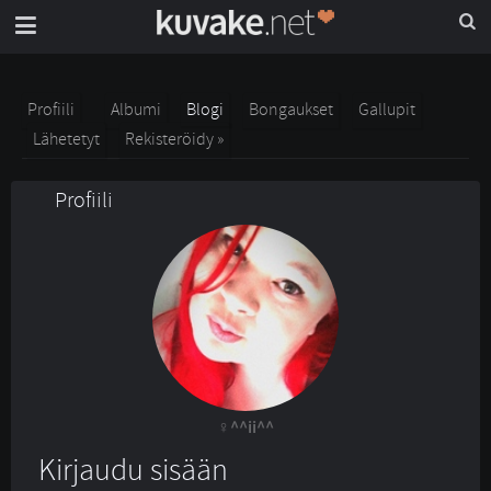
Profiili
Albumi
Blogi
Bongaukset
Gallupit
Lähetetyt
Rekisteröidy »
Profiili
^^ii^^
Kirjaudu sisään