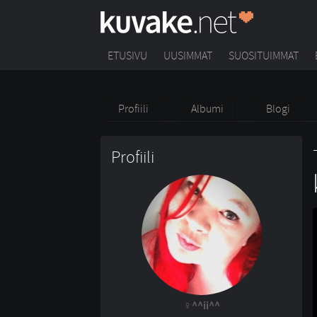
ETUSIVU
UUSIMMAT
SUOSITUIMMAT
Profiili
Albumi
Blogi
Profiili
^^ii^^