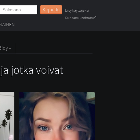
Kirjaudu
Liity käyttäjäksi
Salasana unohtunut?
NAINEN
öidy »
ja jotka voivat