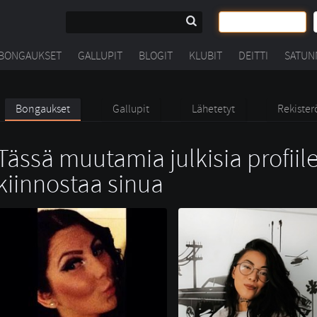
BONGAUKSET
GALLUPIT
BLOGIT
KLUBIT
DEITTI
SATUN
Bongaukset
Gallupit
Lähetetyt
Rekister
Tässä muutamia julkisia profiile
kiinnostaa sinua