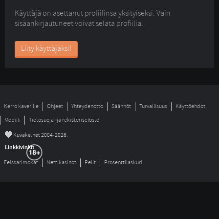
Käyttäjä on asettanut profiilinsa yksityiseksi. Vain
sisäänkirjautuneet voivat selata profiilia.
Liity käyttäjäksi!
Kerro kaverille
Ohjeet
Yhteydenotto
Säännöt
Turvallisuus
Käyttöehdot
Mobiili
Tietosuoja- ja rekisteriseloste
©
Kuvake.net 2004-2026.
Linkkivinkit
Feissarimokat
Nettikasinot
Pelit
Prosenttilaskuri