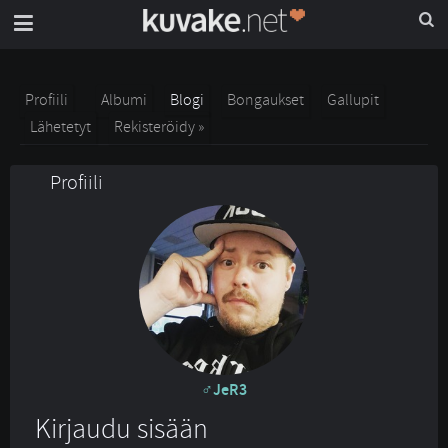
Profiili
Albumi
Blogi
Bongaukset
Gallupit
Lähetetyt
Rekisteröidy »
Profiili
JeR3
Kirjaudu sisään