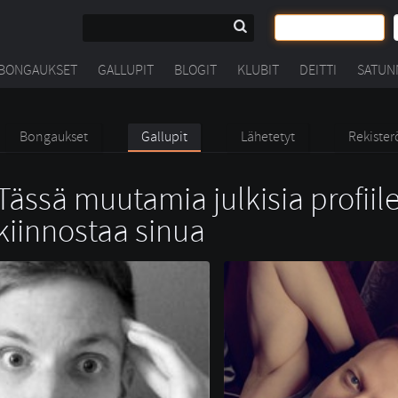
BONGAUKSET
GALLUPIT
BLOGIT
KLUBIT
DEITTI
SATUN
Bongaukset
Gallupit
Lähetetyt
Rekister
Tässä muutamia julkisia profiile
kiinnostaa sinua