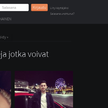
Kirjaudu
Liity käyttäjäksi
Salasana unohtunut?
NAINEN
öidy »
ja jotka voivat