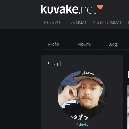
ETUSIVU
UUSIMMAT
SUOSITUIMMAT
Profiili
Albumi
Blogi
Profiili
JeR3