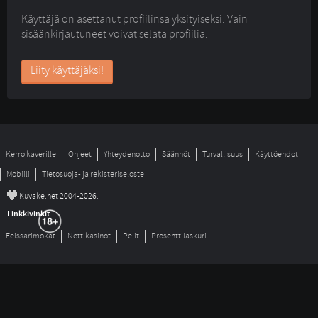
Käyttäjä on asettanut profiilinsa yksityiseksi. Vain
sisäänkirjautuneet voivat selata profiilia.
Liity käyttäjäksi!
Kerro kaverille
Ohjeet
Yhteydenotto
Säännöt
Turvallisuus
Käyttöehdot
Mobiili
Tietosuoja- ja rekisteriseloste
©
Kuvake.net 2004-2026.
Linkkivinkit
Feissarimokat
Nettikasinot
Pelit
Prosenttilaskuri