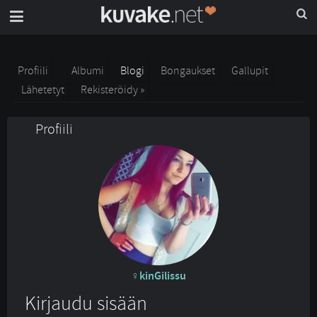
Profiili
Albumi
Blogi
Bongaukset
Gallupit
Lähetetyt
Rekisteröidy »
Profiili
kinGilissu
Kirjaudu sisään