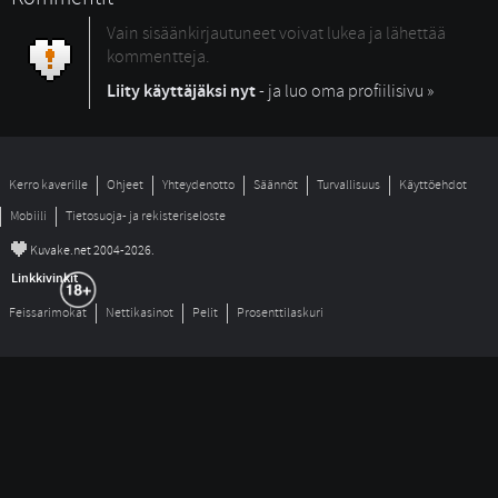
Vain sisäänkirjautuneet voivat lukea ja lähettää
kommentteja.
Liity käyttäjäksi nyt
- ja luo oma profiilisivu »
Kerro kaverille
Ohjeet
Yhteydenotto
Säännöt
Turvallisuus
Käyttöehdot
Mobiili
Tietosuoja- ja rekisteriseloste
©
Kuvake.net 2004-2026.
Linkkivinkit
Feissarimokat
Nettikasinot
Pelit
Prosenttilaskuri