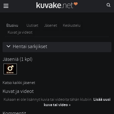
Etusivu
Uutiset
Jäsenet
Keskustelu
Kuvat ja videot
Hentai sarkjikset
Jäseniä (1 kpl)
Katso kaikki jäsenet
Kuvat ja videot
Kukaan ei ole lisännyt kuvia tai videoita tähän klubiin.
Lisää uusi
kuva tai video »
Kommentit