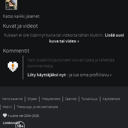
Katso kaikki jäsenet
Kuvat ja videot
Kukaan ei ole lisännyt kuvia tai videoita tähän klubiin.
Lisää uusi
kuva tai video »
Kommentit
Vain sisäänkirjautuneet voivat lukea ja lähettää
kommentteja.
Liity käyttäjäksi nyt
- ja luo oma profiilisivu »
Kerro kaverille
Ohjeet
Yhteydenotto
Säännöt
Turvallisuus
Käyttöehdot
Mobiili
Tietosuoja- ja rekisteriseloste
©
Kuvake.net 2004-2026.
Linkkivinkit