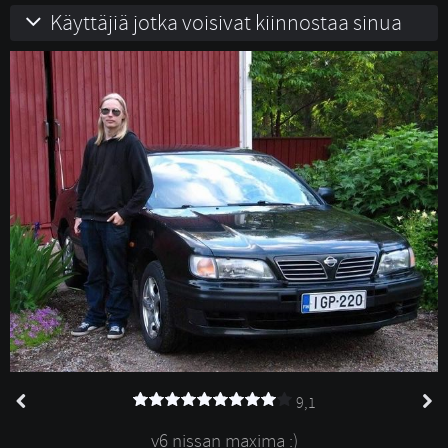
Käyttäjiä jotka voisivat kiinnostaa sinua
9,1
v6 nissan maxima :)