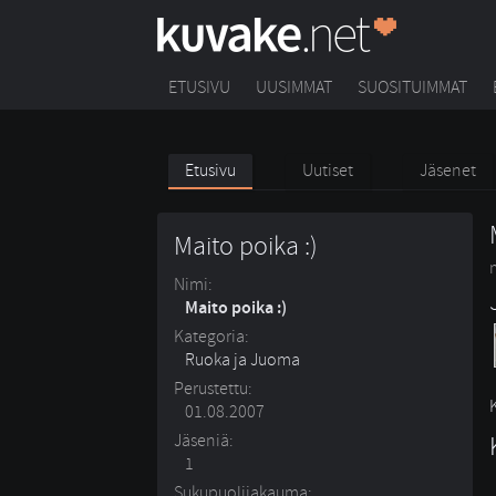
ETUSIVU
UUSIMMAT
SUOSITUIMMAT
Etusivu
Uutiset
Jäsenet
Maito poika :)
Nimi:
Maito poika :)
Kategoria:
Ruoka ja Juoma
Perustettu:
01.08.2007
Jäseniä:
1
Sukupuolijakauma: