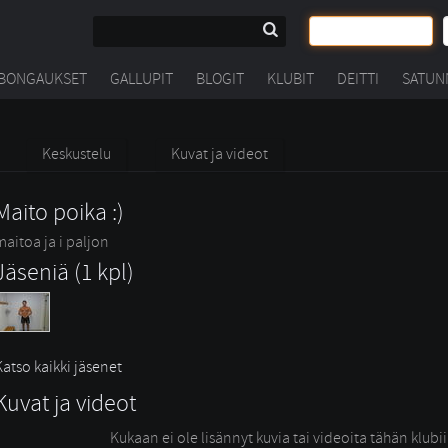
BONGAUKSET
GALLUPIT
BLOGIT
KLUBIT
DEITTI
SATUN
Keskustelu
Kuvat ja videot
Maito poika :)
maitoa ja i paljon 
Jäseniä (1 kpl)
Katso kaikki jäsenet
Kuvat ja videot
Kukaan ei ole lisännyt kuvia tai videoita tähän klubi