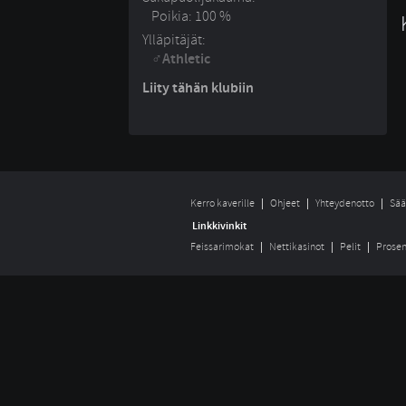
Poikia: 100 %
Ylläpitäjät:
Athletic
Liity tähän klubiin
Kerro kaverille
Ohjeet
Yhteydenotto
Sää
Linkkivinkit
Feissarimokat
Nettikasinot
Pelit
Prosen