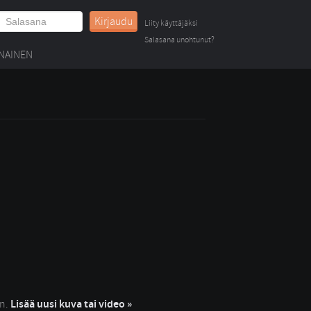
Kirjaudu
Liity käyttäjäksi
Salasana unohtunut?
NAINEN
in.
Lisää uusi kuva tai video »