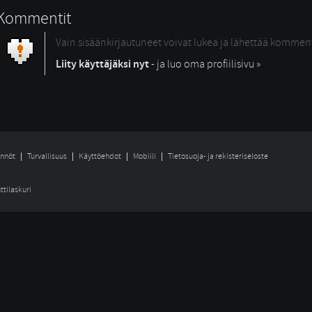
Kommentit
Vain sisäänkirjautuneet voivat lukea ja lähettää kommen
Liity käyttäjäksi nyt
- ja luo oma profiilisivu »
nnöt
Turvallisuus
Käyttöehdot
Mobiili
Tietosuoja- ja rekisteriseloste
ttilaskuri