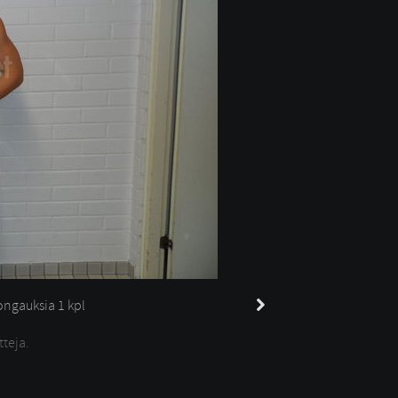
ngauksia 
1 kpl
tteja.