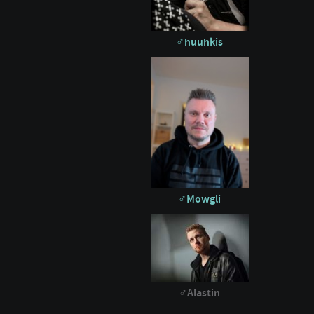
huuhkis
Mowgli
Alastin