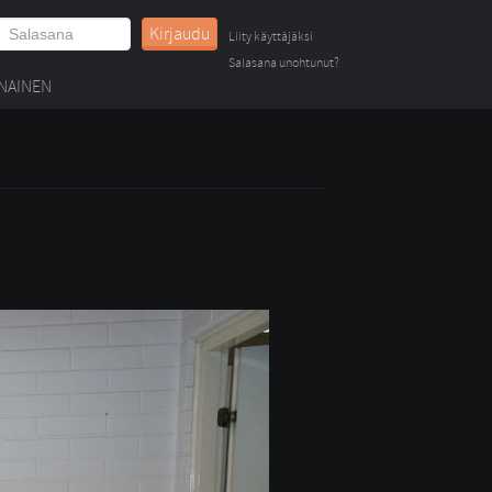
Kirjaudu
Liity käyttäjäksi
Salasana unohtunut?
NAINEN