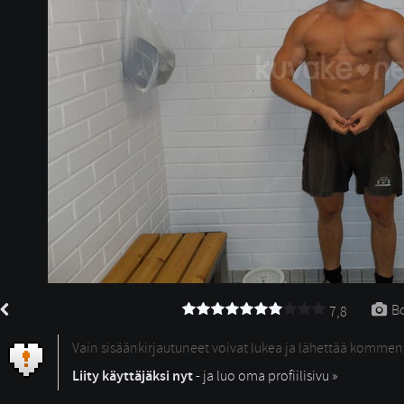
Bo
7,8
Vain sisäänkirjautuneet voivat lukea ja lähettää kommen
Liity käyttäjäksi nyt
- ja luo oma profiilisivu »