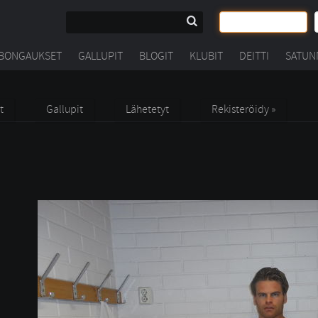
BONGAUKSET
GALLUPIT
BLOGIT
KLUBIT
DEITTI
SATUN
t
Gallupit
Lähetetyt
Rekisteröidy »