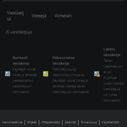
Viestiketj
Viestejä
Viimeisin
ut
Ei viestiketjuja
Lukittu
viestiketju
Normaali
Pidossa oleva
Tähän 
viestiketju
viestiketju
viestiketjuun
Käyttäjät voivat 
Viestiketju pysyy 
ei voi
lukea ja lähettää
listauksissa ylimpänä.
kirjoittaa
viestejä tähän
Käyttäjät voivat lukea ja
uusia viestejä.
viestiketjuun
lähettää viestejä tähän
Viestiketjua
normaalisti.
viestiketjuun normaalisti.
voi lukea
normaalisti.
Kerro kaverille
Ohjeet
Yhteydenotto
Säännöt
Turvallisuus
Käyttöehdot