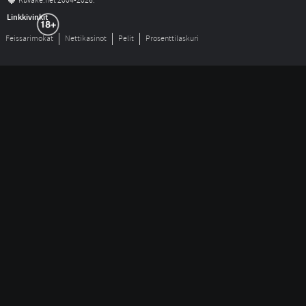
©
Kuvake.net 2004-2026.
Linkkivinkit
Feissarimokat
Nettikasinot
Pelit
Prosenttilaskuri