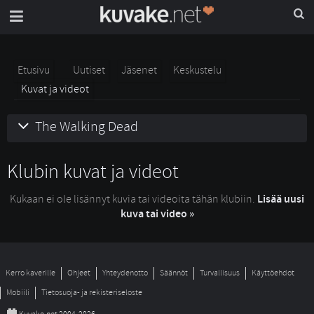
Etusivu
Uutiset
Jäsenet
Keskustelu
Kuvat ja videot
The Walking Dead
Klubin kuvat ja videot
Kukaan ei ole lisännyt kuvia tai videoita tähän klubiin.
Lisää uusi
kuva tai video »
Kerro kaverille
Ohjeet
Yhteydenotto
Säännöt
Turvallisuus
Käyttöehdot
Mobiili
Tietosuoja- ja rekisteriseloste