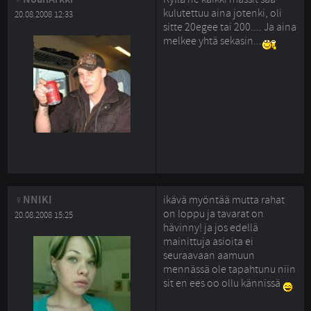
kulutettuu aina jotenki, oli
20.08.2008 12:33
sitte 20egee tai 200.... Ja aina
melkee yhtä sekasin...
NNIKI
ikävä myöntää mutta rahat
on loppu ja tavarat on
20.08.2008 15:25
hävinny! ja jos edellä
mainittuja asioita ei
seuraavaan aamuun
mennässä ole tapahtunu niin
sit en ees oo ollu kännissä