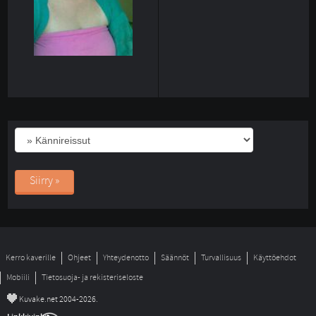
Siirry »
Kerro kaverille
Ohjeet
Yhteydenotto
Säännöt
Turvallisuus
Käyttöehdot
Mobiili
Tietosuoja- ja rekisteriseloste
©
Kuvake.net 2004-2026.