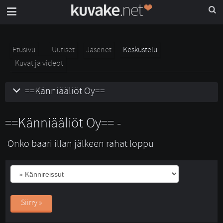
Etusivu
Uutiset
Jäsenet
Keskustelu
Kuvat ja videot
==Känniääliöt Oy==
==Känniääliöt Oy== -
Onko baari illan jälkeen rahat loppu
Siirry »