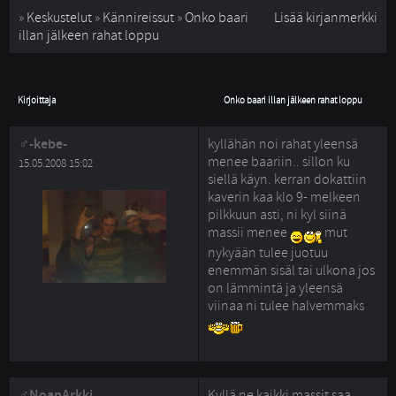
» 
Keskustelut
» 
Kännireissut
» 
Onko baari
Lisää kirjanmerkki
illan jälkeen rahat loppu
Kirjoittaja
Onko baari illan jälkeen rahat loppu
-kebe-
kyllähän noi rahat yleensä
menee baariin.. sillon ku
15.05.2008 15:02
siellä käyn. kerran dokattiin
kaverin kaa klo 9- melkeen
pilkkuun asti, ni kyl siinä
massii menee
mut 
nykyään tulee juotuu
enemmän sisäl tai ulkona jos
on lämmintä ja yleensä
viinaa ni tulee halvemmaks
NoanArkki
Kyllä ne kaikki massit saa