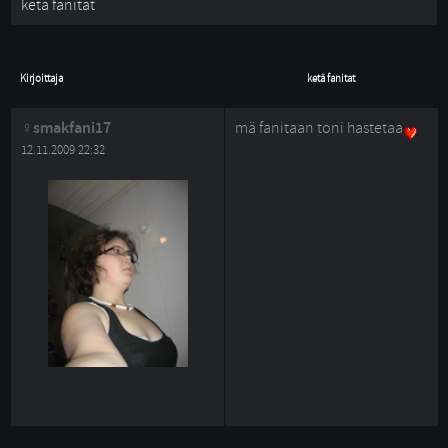
ketä fanitat
Kirjoittaja
ketä fanitat
smakfani17
mä fanitaan toni hastetaa
12.11.2009 22:32