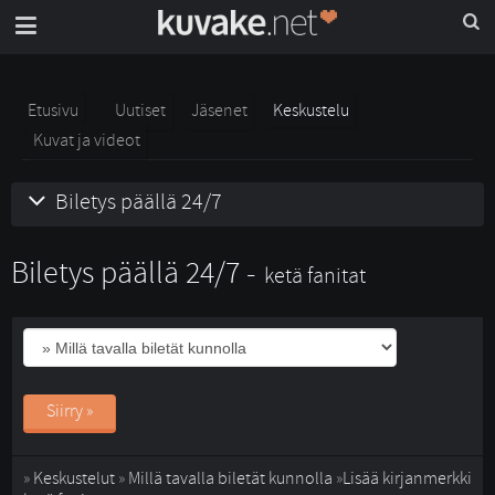
Etusivu
Uutiset
Jäsenet
Keskustelu
Kuvat ja videot
Biletys päällä 24/7
Biletys päällä 24/7 -
ketä fanitat
Siirry »
» 
Keskustelut
» 
Millä tavalla biletät kunnolla
» 
Lisää kirjanmerkki