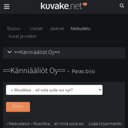
Etusivu
Uutiset
Jäsenet
Keskustelu
Kuvat ja videot
==Känniääliöt Oy==
==Känniääliöt Oy== -
Paras biisi
Siirry »
» 
Keskustelut
» 
Musiikkia... eli mitä sulla soi
Lisää kirjanmerkki