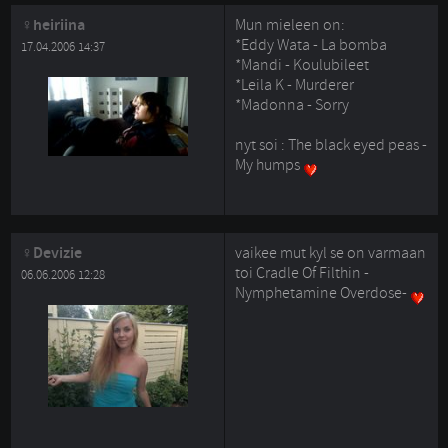
heiriina
Mun mieleen on:
*Eddy Wata - La bomba
17.04.2006 14:37
*Mandi - Koulubileet
*Leila K - Murderer
*Madonna - Sorry
nyt soi : The black eyed peas - 
My humps
Devizie
vaikee mut kyl se on varmaan
toi Cradle Of Filthin -
06.06.2006 12:28
Nymphetamine Overdose-