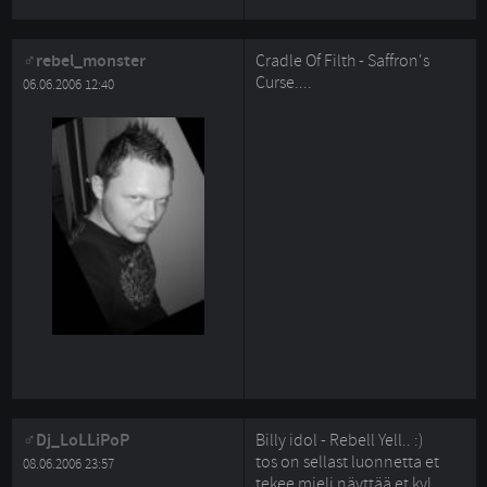
rebel_monster
Cradle Of Filth - Saffron's
Curse....
06.06.2006 12:40
Dj_LoLLiPoP
Billy idol - Rebell Yell.. :)
tos on sellast luonnetta et 
08.06.2006 23:57
tekee mieli näyttää et kyl