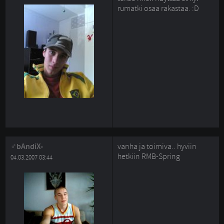
rumatki osaa rakastaa. :D
bAndiX-
vanha ja toimiva.. hyviin
hetkiin RMB-Spring
04.03.2007 03:44