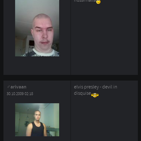
nussimalla
arivaan
elvis presley - devil in
disquise
30.10.2009 02:18