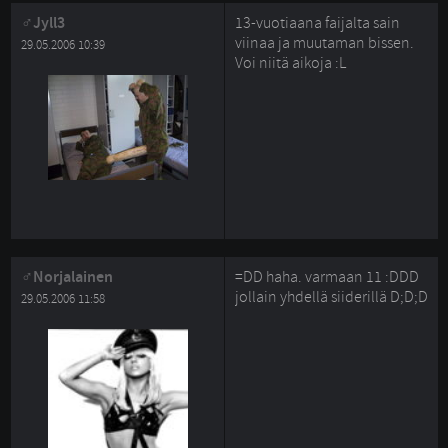
Jyll3
13-vuotiaana faijalta sain
viinaa ja muutaman bissen.
29.05.2006 10:39
Voi niitä aikoja :L
Norjalainen
=DD haha. varmaan 11 :DDD
jollain yhdellä siiderillä D;D;D
29.05.2006 11:58