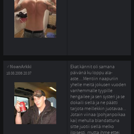
NoanArkki
Ekat kännit oli samana
päivänä ku loppu ala-
18.08.2006 20:37
aste....Mentiin naapuriin
yhelle meitä jokusen vuoden
vanhemmalle tyypille
hengailee ja sen systeri ja se
dokaili siellä ja ne päätti
tarjota meillekkin juotavaa...
Jotain viinaa (pohjanpoikaa
kai) mehulla blandattuna
sitte juotii siellä melko
iloisesti, mutta ihme ettei