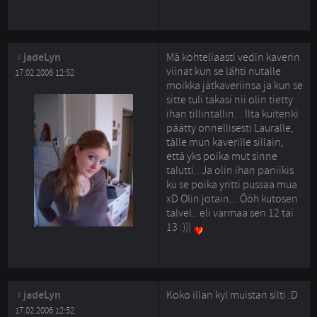
jadeLyn
Mä kohteliaasti vedin kaverin
viinat kun se lähti nutalle
17.02.2006 12:52
moikka jätkaveriinsa ja kun se
sitte tuli takasi nii olin tietty
ihan tillintallin... Ilta kuitenki
päätty onnellisesti Lauralle,
tälle mun kaverille sillain,
että yks poika mut sinne
talutti.. Ja olin ihan paniikis
ku se poika yritti pussaa mua
xD Olin jotain... Ööh kutosen
talvel.. eli varmaa sen 12 tai
13 :)))
jadeLyn
Koko illan kyl muistan silti :D
17.02.2006 12:52