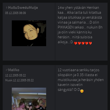
HulluSweduMuija
14w yhen ystävän Henkan
kaa... AIka lailla tuli kitattua
05.12.2005 06:09
kaljaa situkkaa ja venäläistä
viinaa ja salmaria...:D olin
PIKKASEN sekasi.. nukuin 8h
ja olin vieki kännis ku
heräsin.. niitä suloisia
aikoja..:D
MaVko
12 vuotiaana serkku tarjos
sikspäkin ja 0.35 illasta ei
12.12.2005 05:22
muistikuvaa ja heräsin yhden
Muok:12.12.2005 05:22
kaverin isovelin
sängystä?:D:D