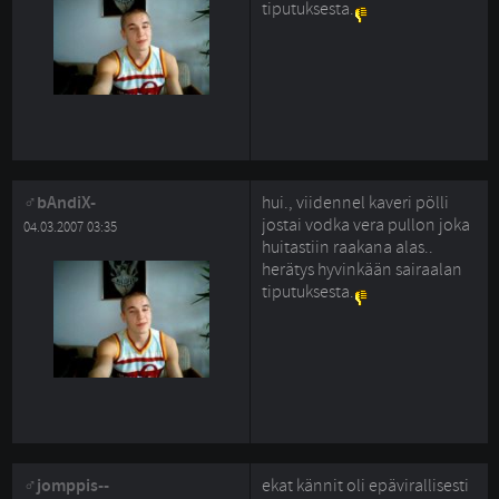
tiputuksesta.
bAndiX-
hui., viidennel kaveri pölli
jostai vodka vera pullon joka
04.03.2007 03:35
huitastiin raakana alas..
herätys hyvinkään sairaalan
tiputuksesta.
jomppis--
ekat kännit oli epävirallisesti