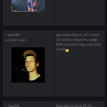
amis69
jaa a ekat kännit..olin vissiin
13v äitiltä vietyä viru valge
14.02.2007 13:48
80% ja kyllä oli taju pois siitä
illasta
JimQM
Ekat kännit siinä 15-16-