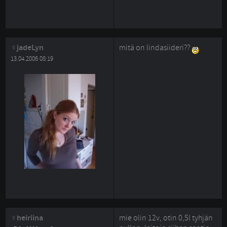
jadeLyn
mitä on lindasiideri??
13.04.2006 08:19
heiriina
mie olin 12v, otin 0,5l tyhjän