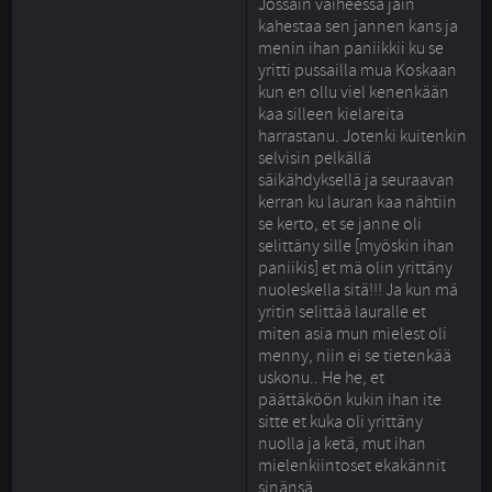
Jossain vaiheessa jäin 
kahestaa sen jannen kans ja
menin ihan paniikkii ku se
yritti pussailla mua Koskaan
kun en ollu viel kenenkään
kaa silleen kielareita
harrastanu. Jotenki kuitenkin
selvisin pelkällä
säikähdyksellä ja seuraavan
kerran ku lauran kaa nähtiin
se kerto, et se janne oli
selittäny sille [myöskin ihan
paniikis] et mä olin yrittäny
nuoleskella sitä!!! Ja kun mä
yritin selittää lauralle et
miten asia mun mielest oli
menny, niin ei se tietenkää
uskonu.. He he, et
päättäköön kukin ihan ite
sitte et kuka oli yrittäny
nuolla ja ketä, mut ihan
mielenkiintoset ekakännit
sinänsä