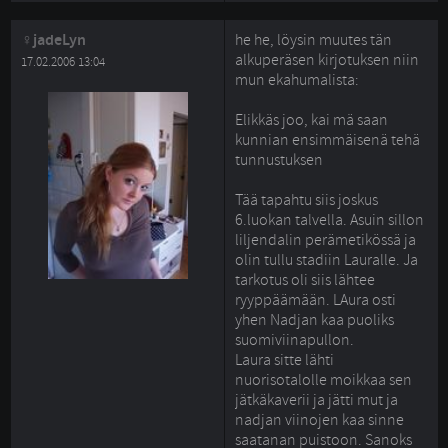
jadeLyn
he he, löysin muutes tän
alkuperäsen kirjotuksen niin
17.02.2006 13:04
mun ekahumalista:
Elikkäs joo, kai mä saan 
kunnian ensimmäisenä tehä
tunnustuksen
Tää tapahtu siis joskus 
6.luokan talvella. Asuin sillon
liljendalin perämetikössä ja
olin tullu stadiin Lauralle. Ja
tarkotus oli siis lähtee
ryyppäämään. LAura osti
yhen Nadjan kaa puoliks
suomiviinapullon.
Laura sitte lähti 
nuorisotalolle moikkaa sen
jätkäkaverii ja jätti mut ja
nadjan viinojen kaa sinne
saatanan puistoon. Sanoks