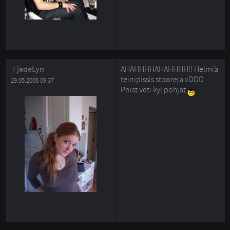
jadeLyn
AHAHHHHAHAHHHH!! Helmiä
teinipissis stooreja xDDD
29.05.2006 09:37
Priist veti kyl pohjat