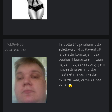
cL0wN33
Tais olla 14v ja juhannusta
edeltävä viikko. Kaveril oltiin
29.05.2006 12:53
ja pelattii korista ja musa
pauhas. Määrästä ei mitään
hajua, mut jääkaappi tyhjeni
nopeesti ja sen muistan
illasta et makasin keskel
koriskenttää joskus 3aikaa
yöllä.