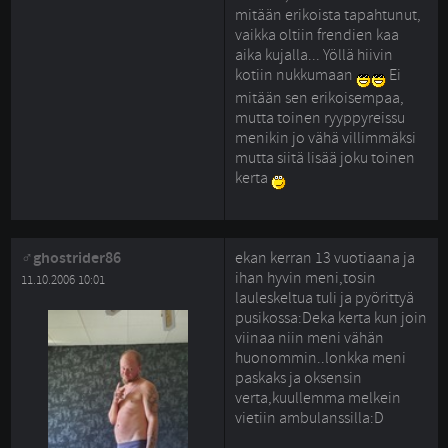
mitään erikoista tapahtunut,
vaikka oltiin frendien kaa
aika kujalla... Yöllä hiivin
kotiin nukkumaan
Ei 
mitään sen erikoisempaa,
mutta toinen ryyppyreissu
menikin jo vähä villimmäksi
mutta siitä lisää joku toinen
kerta
ghostrider86
ekan kerran 13 vuotiaana ja
ihan hyvin meni,tosin
11.10.2006 10:01
lauleskeltua tuli ja pyörittyä
pusikossa:Deka kerta kun join
viinaa niin meni vähän
huonommin..lonkka meni
paskaks ja oksensin
verta,kuullemma melkein
vietiin ambulanssilla:D