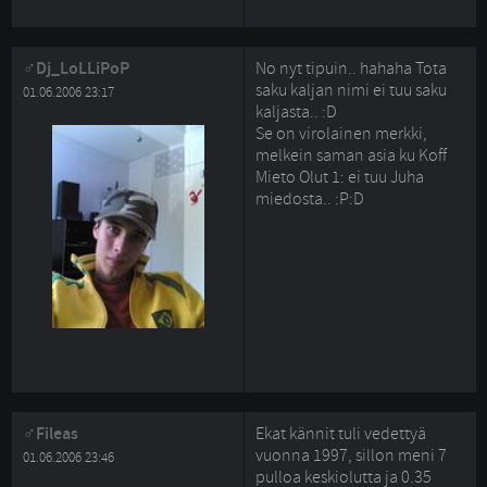
Dj_LoLLiPoP
No nyt tipuin.. hahaha Tota
saku kaljan nimi ei tuu saku
01.06.2006 23:17
kaljasta.. :D
Se on virolainen merkki, 
melkein saman asia ku Koff
Mieto Olut 1: ei tuu Juha
miedosta.. :P:D
Fileas
Ekat kännit tuli vedettyä
vuonna 1997, sillon meni 7
01.06.2006 23:46
pulloa keskiolutta ja 0.35