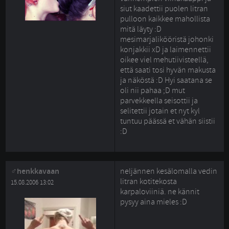
siut kaadettii puolen litran
pulloon kaikkee mahollista
mitä läyty :D
mesimarjalikööristä johonki
konjakkii xD ja laimennettii
oikee viel mehutiivisteellä,
että saati tosi hyvän makusta
ja näköstä :D Hyi saatana se
oli nii pahaa ;D mut
parvekkeella seisottii ja
selitettii jotain et nyt kyl
tuntuu päässä et vähän siistii
:D
henkkavaan
neljännen kesälomalla vedin
litran kotitekosta
15.08.2006 13:02
karpaloviiniä. ne kännit
pysyy aina mieles :D