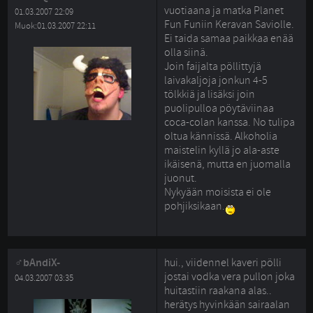
vuotiaana ja matka Planet
01.03.2007 22:09
Fun Funiin Keravan Saviolle.
Muok:01.03.2007 22:11
Ei taida samaa paikkaa enää
olla siinä.
Join faijalta pöllittyjä 
laivakaljoja jonkun 4-5
tölkkiä ja lisäksi join
puolipulloa pöytäviinaa
coca-colan kanssa. No tulipa
oltua kännissä. Alkoholia
maistelin kyllä jo ala-aste
ikäisenä, mutta en juomalla
juonut.
Nykyään moisista ei ole 
pohjiksikaan.
bAndiX-
hui., viidennel kaveri pölli
jostai vodka vera pullon joka
04.03.2007 03:35
huitastiin raakana alas..
herätys hyvinkään sairaalan