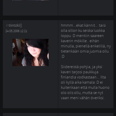
tintzki||
hmmm...ekat kännit... taisi
olla sillon ku seiska luokka
24.05.2006 12:21
loppu :D mentiin saareen
kaverin mökille.. eihän
minulla, pienellä enkelillä, ny
tietenkään omia juomia ollu
:D
Siidereistä pohjia, ja yksi 
kaveri tarjosi paukkuja
finlandia vodkastaan... Ilta
oli kyllä aika kamala :D ei
kuitenkaan että mulla huono
olo olis ollu, mutta se nyt
vaan meni vähän överiksi.