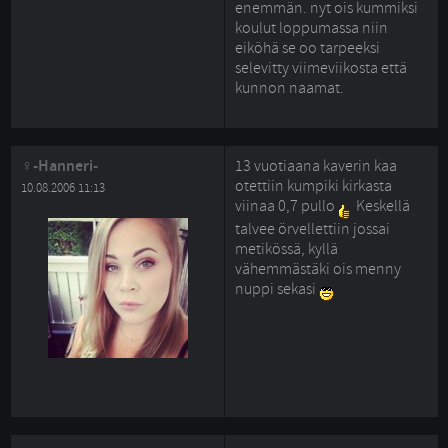
enemmän. nyt ois kummiksi
koulut loppumassa niin
eiköhä se oo tarpeeksi
selevitty viimeviikosta että
kunnon naamat.
-Hanneri-
13 vuotiaana kaverin kaa
otettiin kumpiki kirkasta
10.08.2006 11:13
viinaa 0,7 pullo
Keskellä 
talvee örvellettiin jossai
metikössä, kyllä
vähemmästäki ois menny
nuppi sekasi