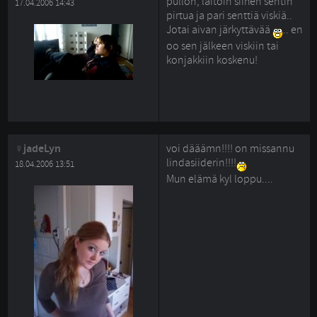
pullon, laitoin siihen sentin
17.04.2006 14:43
pirtua ja pari senttiä viskiä..
Jotai aivan järkyttävää
.. en
oo sen jälkeen viskiin tai
konjakkiin koskenu!
jadeLyn
voi dääämn!!!! on missannu
lindasiiderin!!!!
18.04.2006 13:51
Mun elämä kyl loppu....