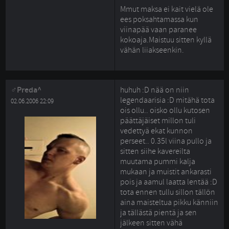
Mmut maksa ei kait vielä ole 
ees poksahtamassa kun
viinapää vaan paranee
kokoaja.Maistuu sitten kyllä
vähän liiakseenkin.
Preda^
huhuh :D nää on niin
legendaarisia :D mitähä tota
02.06.2006 22:09
ois ollu.. oisko ollu kutosen
päättäjäiset millon tuli
vedettyä ekat kunnon
perseet.. 0.35l viina pullo ja
sitten siihe kavereilta
muutama pummi kalja
mukaan ja muistit ankarasti
pois ja aamul laatta lentää :D
tota ennen tullu sillon tällön 
aina maisteltua pikku känniin
ja tällästä pientä ja sen
jälkeen sitten vähä