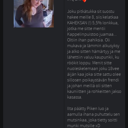
Joku pitkätukka sit suostu 
hakee meille 8, siis kelatkaa
KAHEKSAN (!) 5,5% lonkkua,
jotka me sitte mentii
Kappelinpuistoo juamaa...
Oltiin ihan pahiksia. Oli
mukava ja lämmin alkusyksy
ja alko sitten hämärtyy ja me
lähettiin valuu kaupunkii, ku
röökit loppu. Menit sitte
nuoleskelemaan joku 18vee
äijän kaa joka sitte sattu olee
sillosen poikaystävän frendi
ja johan meillä oli sitten
kauniitten ja rohkeitten jakso
kasassa.
Ilta päätty Piken luo ja 
aamulla ihana puhuttelu sen
mutsinkaa, joka tietty soitti
munki mutsille xD