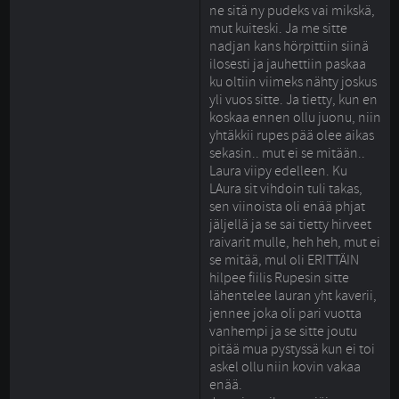
ne sitä ny pudeks vai mikskä,
mut kuiteski. Ja me sitte
nadjan kans hörpittiin siinä
ilosesti ja jauhettiin paskaa
ku oltiin viimeks nähty joskus
yli vuos sitte. Ja tietty, kun en
koskaa ennen ollu juonu, niin
yhtäkkii rupes pää olee aikas
sekasin.. mut ei se mitään..
Laura viipy edelleen. Ku
LAura sit vihdoin tuli takas,
sen viinoista oli enää phjat
jäljellä ja se sai tietty hirveet
raivarit mulle, heh heh, mut ei
se mitää, mul oli ERITTÄIN
hilpee fiilis Rupesin sitte
lähentelee lauran yht kaverii,
jennee joka oli pari vuotta
vanhempi ja se sitte joutu
pitää mua pystyssä kun ei toi
askel ollu niin kovin vakaa
enää.