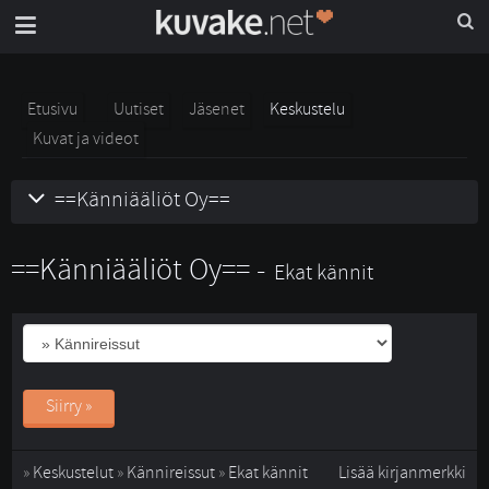
Etusivu
Uutiset
Jäsenet
Keskustelu
Kuvat ja videot
==Känniääliöt Oy==
==Känniääliöt Oy== -
Ekat kännit
Siirry »
» 
Keskustelut
» 
Kännireissut
» 
Ekat kännit
Lisää kirjanmerkki