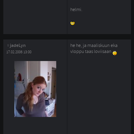
helmi.
jadeLyn
he he, ja maaliskuun eka
vloppu taas loviisaan
17.02.2006 13:00