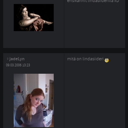
ensikännit lindasiiderillä xD
jadeLyn
mitä on lindasiideri
09.03.2006 13:23