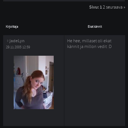
Sivu:
1
2
seuraava »
Kirjoittaja
Ekat kännit
jadeLyn
He hee, millaset oli ekat
kännit ja millon vedit :D
29.11.2005 12:59