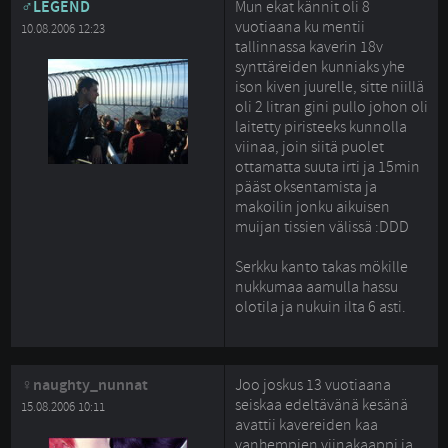
LEGEND
Mun ekat kännit oli 8
vuotiaana ku mentii
10.08.2006 12:23
tallinnassa kaverin 18v
synttäreiden kunniaks yhe
ison kiven juurelle, sitte niillä
oli 2 litran gini pullo johon oli
laitetty piristeeks kunnolla
viinaa, join siitä puolet
ottamatta suuta irti ja 15min
pääst oksentamista ja
makoilin jonku aikuisen
muijan tissien välissä :DDD
Serkku kanto takas mökille 
nukkumaa aamulla hassu
olotila ja nukuin ilta 6 asti.
naughty_nunnat
Joo joskus 13 vuotiaana
seiskaa edeltävänä kesänä
15.08.2006 10:11
avattii kavereiden kaa
vanhempien viinakaappi ja