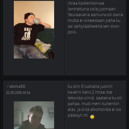
litraa koskenkorvaa
lantrattuna cola juomaan.
Seuraavana aamuna oli darra 
mutta ei oikeestaan paha ku
sai särkylääkkeellä sen olon
pois.
aloha88
ku olin 8 luokalla juotiin
kaverin kans 2 litraa itse
02.06.2006 00:34
tekoista viiniä. saatana ku oli
pahaa. mutt meni kuitenkin
alas. ja siitä alkoholista ei oo
päässyt irti..