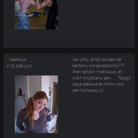
jadeLyn
voi vittu, enkö oo ees ite
kertonu omaa stooriini???
17.02.2006 12:47
ihan sellain mielikuva, et
oisin kirjottanu sen..... Täytyy
käyä tsekkaa et mihin oon
sen tunkassu x))