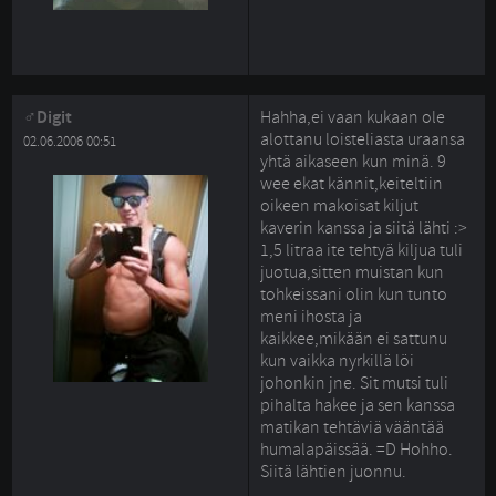
Digit
Hahha,ei vaan kukaan ole
alottanu loisteliasta uraansa
02.06.2006 00:51
yhtä aikaseen kun minä. 9
wee ekat kännit,keiteltiin
oikeen makoisat kiljut
kaverin kanssa ja siitä lähti :>
1,5 litraa ite tehtyä kiljua tuli
juotua,sitten muistan kun
tohkeissani olin kun tunto
meni ihosta ja
kaikkee,mikään ei sattunu
kun vaikka nyrkillä löi
johonkin jne. Sit mutsi tuli
pihalta hakee ja sen kanssa
matikan tehtäviä vääntää
humalapäissää. =D Hohho.
Siitä lähtien juonnu.