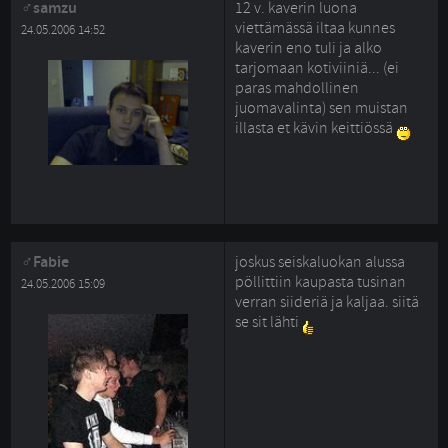
samzu
12 v. kaverin luona
viettämässä iltaa kunnes
24.05.2006 14:52
kaverin eno tuli ja alko
tarjomaan kotiviiniä... (ei
paras mahdollinen
juomavalinta) sen muistan
illasta et kävin keittiössä
Fabie
joskus seiskaluokan alussa
pöllittiin kaupasta tusinan
24.05.2006 15:09
verran siideriä ja kaljaa. siitä
se sit lähti