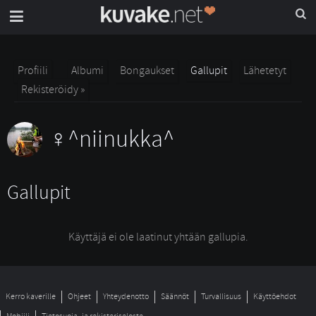
Profiili
Albumi
Bongaukset
Gallupit
Lähetetyt
Rekisteröidy »
^niinukka^
Gallupit
Käyttäjä ei ole laatinut yhtään gallupia.
Kerro kaverille
Ohjeet
Yhteydenotto
Säännöt
Turvallisuus
Käyttöehdot