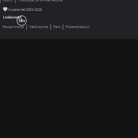
Mobiili
Tietosuoja- ja rekisteriseloste
©
Kuvake.net 2004-2026.
Linkkivinkit
Feissarimokat
Nettikasinot
Pelit
Prosenttilaskuri