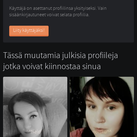
Käyttäjä on asettanut profiilinsa yksityiseksi. Vain
sisäänkirjautuneet voivat selata profiilia.
Liity käyttäjäksi!
Tässä muutamia julkisia profiileja
jotka voivat kiinnostaa sinua
^^He|d|^ 
norsku^^ 