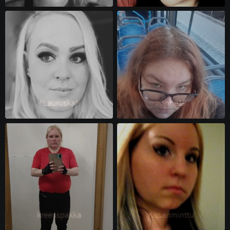
^Lauruska^ 
hanhe19 
kreenspakka 
Kissanminttu 