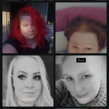
rusakko- 
peace_angel 
^Lauruska^ 
Minnah87 