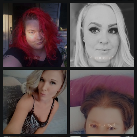
rusakko- 
^Lauruska^ 
anzu^-^ 
peace_angel 