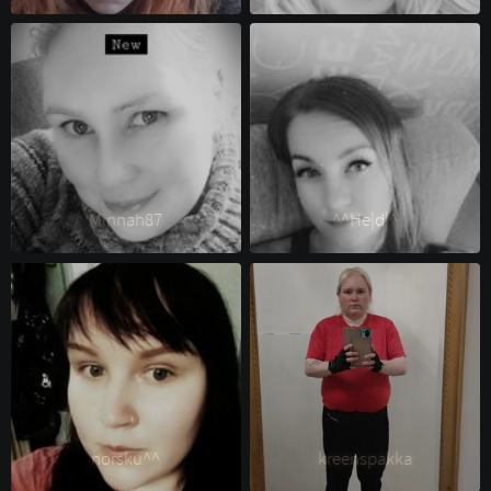
Minnah87 
^^He|d|^ 
norsku^^ 
kreenspakka 