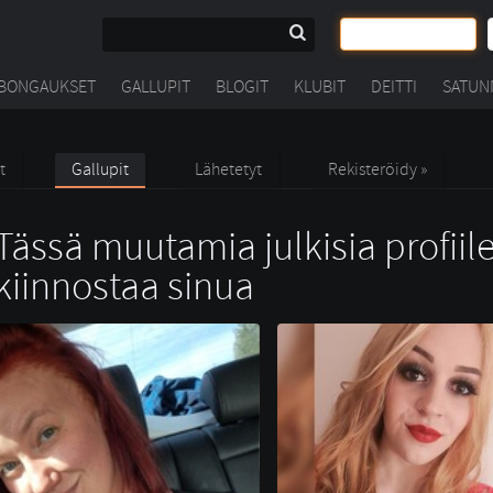
BONGAUKSET
GALLUPIT
BLOGIT
KLUBIT
DEITTI
SATUN
t
Gallupit
Lähetetyt
Rekisteröidy »
Tässä muutamia julkisia profiile
kiinnostaa sinua