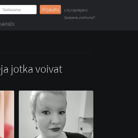
Kirjaudu
Liity käyttäjäksi
Salasana unohtunut?
NAINEN
ja jotka voivat