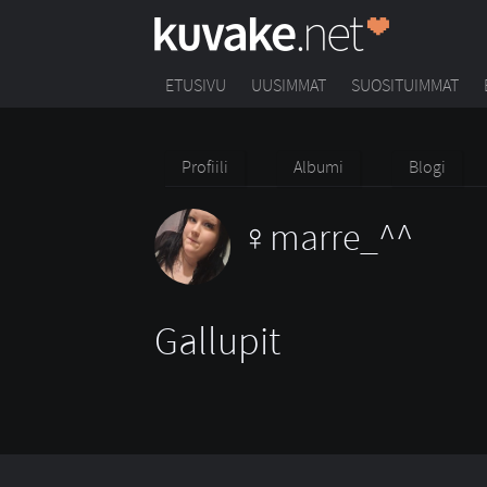
ETUSIVU
UUSIMMAT
SUOSITUIMMAT
Profiili
Albumi
Blogi
marre_^^
Gallupit