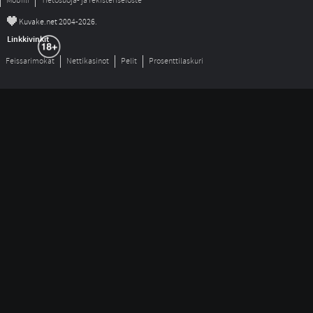
Mobiili
Tietosuoja- ja rekisteriseloste
©
Kuvake.net 2004-2026.
Linkkivinkit
Feissarimokat
Nettikasinot
Pelit
Prosenttilaskuri