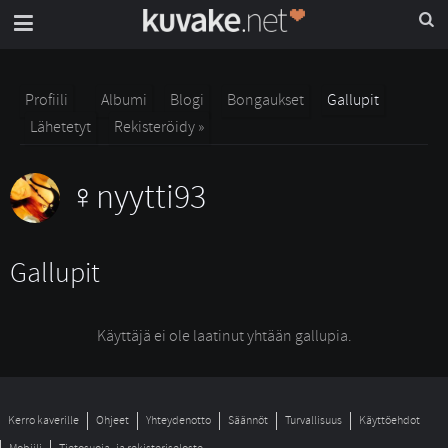
Profiili
Albumi
Blogi
Bongaukset
Gallupit
Lähetetyt
Rekisteröidy »
nyytti93
Gallupit
Käyttäjä ei ole laatinut yhtään gallupia.
Kerro kaverille
Ohjeet
Yhteydenotto
Säännöt
Turvallisuus
Käyttöehdot