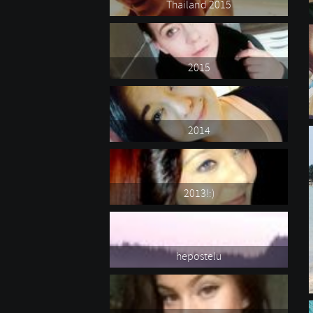
Thailand 2015
2015
2014
2013!:)
hepostelu