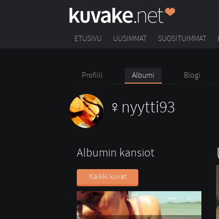
ETUSIVU
UUSIMMAT
SUOSITUIMMAT
Profiili
Albumi
Blogi
nyytti93
Albumin kansiot
Kaikki kuvat