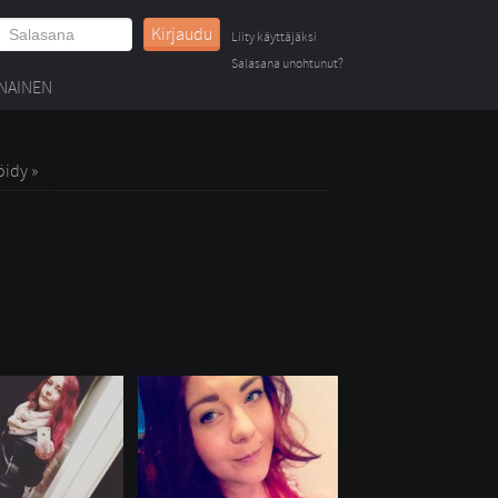
Kirjaudu
Liity käyttäjäksi
Salasana unohtunut?
NAINEN
öidy »