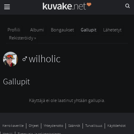
Profiili
Albumi
Bongaukset
Gallupit
Lähetetyt
Rekisteröidy »
wilholic
Gallupit
Käyttäjä ei ole laatinut yhtään gallupia.
Kerro kaverille
Ohjeet
Yhteydenotto
Säännöt
Turvallisuus
Käyttöehdot