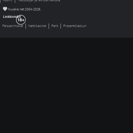
Mobiili
Tietosuoja- ja rekisteriseloste
©
Kuvake.net 2004-2026.
Linkkivinkit
Feissarimokat
Nettikasinot
Pelit
Prosenttilaskuri