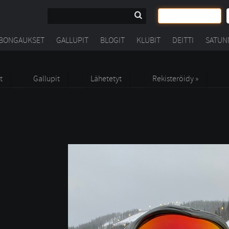
BONGAUKSET
GALLUPIT
BLOGIT
KLUBIT
DEITTI
SATUN
t
Gallupit
Lähetetyt
Rekisteröidy »