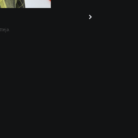
tteja.