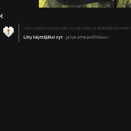
Vain sisäänkirjautuneet voivat lukea ja lähettää kommen
Liity käyttäjäksi nyt
- ja luo oma profiilisivu »