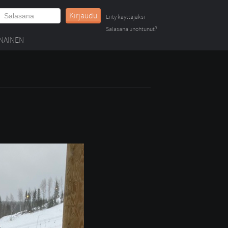
Kirjaudu
Liity käyttäjäksi
Salasana unohtunut?
NAINEN