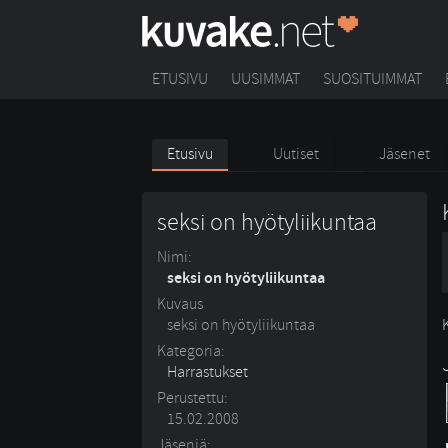
ETUSIVU
UUSIMMAT
SUOSITUIMMAT
Etusivu
Uutiset
Jäsenet
seksi on hyötyliikuntaa
Nimi:
seksi on hyötyliikuntaa
Kuvaus
seksi on hyötyliikuntaa
Kategoria:
Harrastukset
Perustettu:
15.02.2008
Jäseniä: