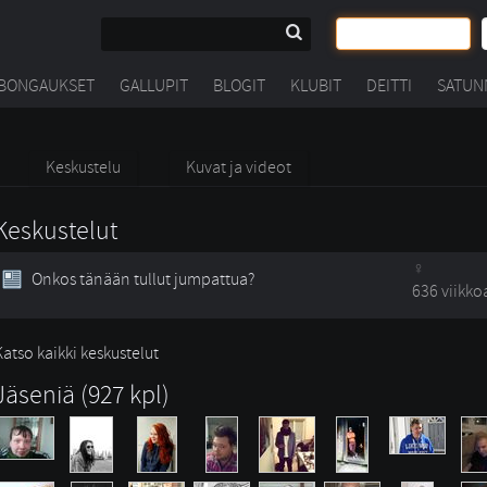
BONGAUKSET
GALLUPIT
BLOGIT
KLUBIT
DEITTI
SATUN
Keskustelu
Kuvat ja videot
Keskustelut
Onkos tänään tullut jumpattua?
636 viikko
Katso kaikki keskustelut
Jäseniä (927 kpl)