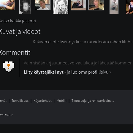
Katso kaikki jäsenet
Kuvat ja videot
Kukaan ei ole lisännyt kuvia tai videoita tähän klubi
Kommentit
Vain sisäänkirjautuneet voivat lukea ja lähettää kommen
Liity käyttäjäksi nyt
- ja luo oma profiilisivu »
nnöt
Turvallisuus
Käyttöehdot
Mobiili
Tietosuoja- ja rekisteriseloste
ttilaskuri