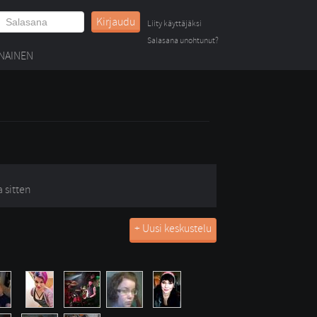
Kirjaudu
Liity käyttäjäksi
Salasana unohtunut?
NAINEN
a sitten
+ Uusi keskustelu