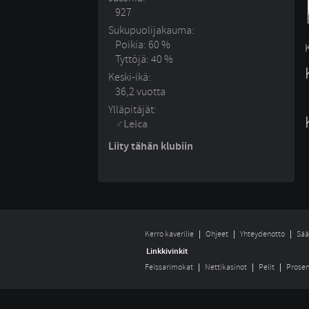
927
Sukupuolijakauma:
Poikia: 60 %
Tyttöjä: 40 %
Keski-ikä:
36,2 vuotta
Ylläpitäjät:
Leica
Liity tähän klubiin
Kerro kaverille
Ohjeet
Yhteydenotto
Sää
Linkkivinkit
Feissarimokat
Nettikasinot
Pelit
Prosen