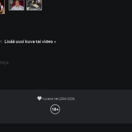
in.
Lisää uusi kuva tai video »
tteja.
©
Kuvake.net 2004-2026.