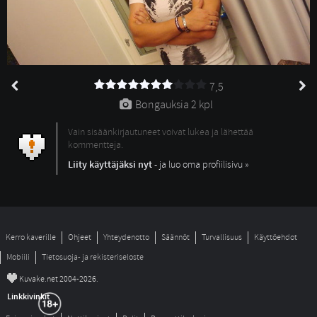
7,5
Bongauksia 
2 kpl
Vain sisäänkirjautuneet voivat lukea ja lähettää
kommentteja.
Liity käyttäjäksi nyt
- ja luo oma profiilisivu »
Kerro kaverille
Ohjeet
Yhteydenotto
Säännöt
Turvallisuus
Käyttöehdot
Mobiili
Tietosuoja- ja rekisteriseloste
©
Kuvake.net 2004-2026.
Linkkivinkit