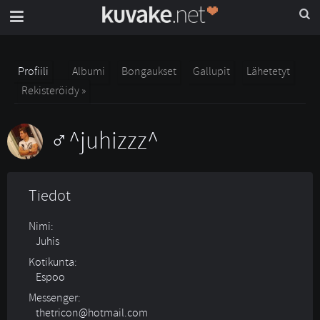
Profiili
Albumi
Bongaukset
Gallupit
Lähetetyt
Rekisteröidy »
^juhizzz^
Tiedot
Nimi:
Juhis
Kotikunta:
Espoo
Messenger:
thetricon@hotmail.com