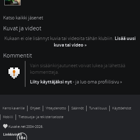
Katso kaikki jäsenet
Kuvat ja videot
Kukaan ei ole lisännyt kuvia tai videoita tähän klubiin.
Lisää uusi
kuva tai video »
Kommentit
Vain sisäänkirjautuneet voivat lukea ja lähettää
kommentteja.
Liity käyttäjäksi nyt
- ja luo oma profiilisivu »
Kerro kaverille
Ohjeet
Yhteydenotto
Säännöt
Turvallisuus
Käyttöehdot
Mobiili
Tietosuoja- ja rekisteriseloste
©
Kuvake.net 2004-2026.
Linkkivinkit