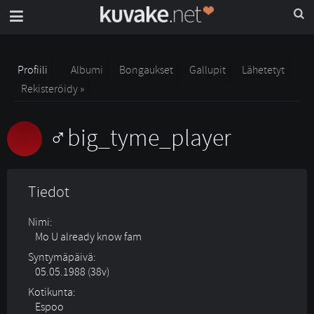
Profiili
Albumi
Bongaukset
Gallupit
Lähetetyt
Rekisteröidy »
big_tyme_player
Tiedot
Nimi:
Mo U already know fam
Syntymäpäivä:
05.05.1988 (38v)
Kotikunta:
Espoo