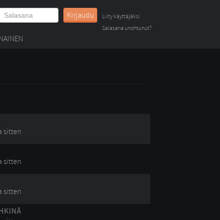
Kirjaudu
Liity käyttäjäksi
Salasana unohtunut?
NAINEN
a sitten
a sitten
a sitten
HKINÄ