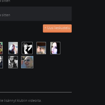
a sitten
a sitten
+ Uusi keskustelu
le lisännyt klubiin videoita.