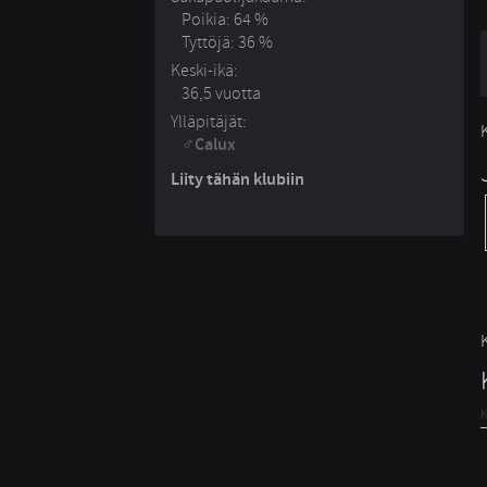
Poikia: 64 %
Tyttöjä: 36 %
Keski-ikä:
36,5 vuotta
Ylläpitäjät:
Calux
Liity tähän klubiin
K