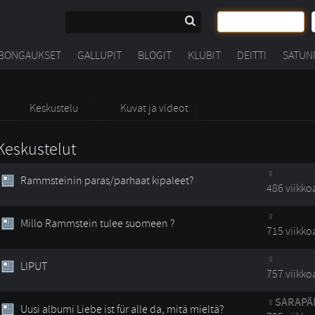
BONGAUKSET
GALLUPIT
BLOGIT
KLUBIT
DEITTI
SATUN
Keskustelu
Kuvat ja videot
Keskustelut
Rammsteinin paras/parhaat kipaleet?
486 viikko
Millo Rammstein tulee suomeen ?
715 viikko
LIPUT
757 viikko
SARAPÄ
Uusi albumi Liebe ist für alle da, mitä mieltä?