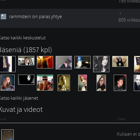
795 viikko
rammstein on paras yhtye
805 viikko
Katso kaikki keskustelut
Jäseniä (1857 kpl)
Katso kaikki jäsenet
Kuvat ja videot
uvat
Videot
Kukaan ei o