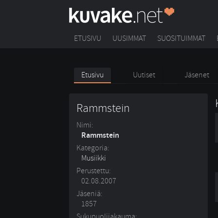
ETUSIVU
UUSIMMAT
SUOSITUIMMAT
Etusivu
Uutiset
Jäsenet
Rammstein
Nimi:
Rammstein
Kategoria:
Musiikki
Perustettu:
02.08.2007
Jäseniä:
1857
Sukupuolijakauma: