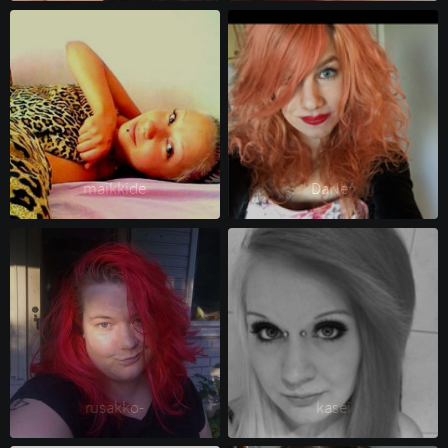
maikkide 
DaNe^ 
rusakko- 
kasei 