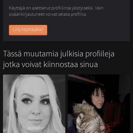
Käyttäjä on asettanut profiilinsa yksityiseksi. Vain
sisäänkirjautuneet voivat selata profiilia.
Liity käyttäjäksi!
Tässä muutamia julkisia profiileja
jotka voivat kiinnostaa sinua
^Lauruska^ 
MELOONIT 