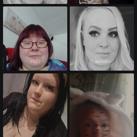
Pk21 
^Lauruska^ 
marre_^^ 
jennus 