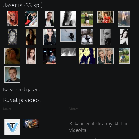
Jäseniä (33 kpl)
Katso kaikki jäsenet
Kuvat ja videot
Kuvat
Videot
Kukaan ei ole lisännyt klubiin
videoita.