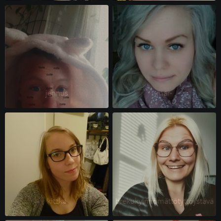
jennus 
mar- 
kitzka 
brekukylmiömättötyttöystävä 