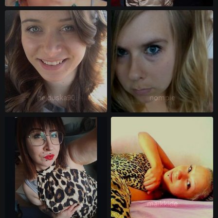
heiduska90 
nompie 
^|Jenny|^ 
maikkide 