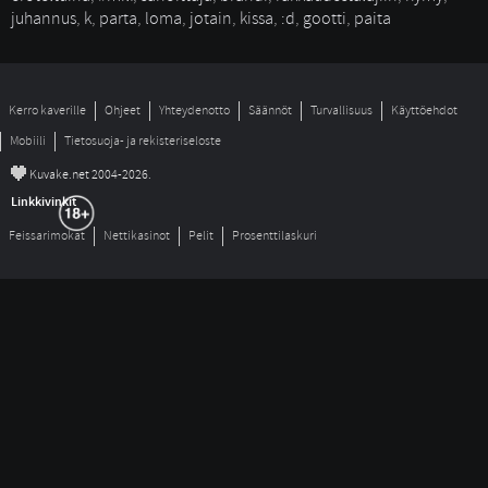
juhannus
,
k
,
parta
,
loma
,
jotain
,
kissa
,
:d
,
gootti
,
paita
Kerro kaverille
Ohjeet
Yhteydenotto
Säännöt
Turvallisuus
Käyttöehdot
Mobiili
Tietosuoja- ja rekisteriseloste
©
Kuvake.net 2004-2026.
Linkkivinkit
Feissarimokat
Nettikasinot
Pelit
Prosenttilaskuri