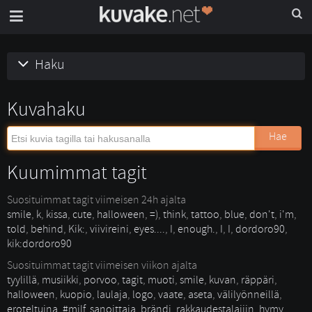
Haku
Kuvahaku
Hae
Kuumimmat tagit
Suosituimmat tagit viimeisen 24h ajalta
smile
,
k
,
kissa
,
cute
,
halloween
,
=)
,
think
,
tattoo
,
blue
,
don't
,
i'm
,
told
,
behind
,
Kik:
,
viivireini
,
eyes....
,
I
,
enough.
,
I
,
I
,
dordoro90
,
kik:dordoro90
Suosituimmat tagit viimeisen viikon ajalta
tyylillä
,
musiikki
,
porvoo
,
tagit
,
muoti
,
smile
,
kuvan
,
räppäri
,
halloween
,
kuopio
,
laulaja
,
logo
,
vaate
,
aseta
,
välilyönneillä
,
eroteltuina
,
#milf
,
sanoittaja
,
brändi
,
rakkaudestalajiin
,
hymy
,