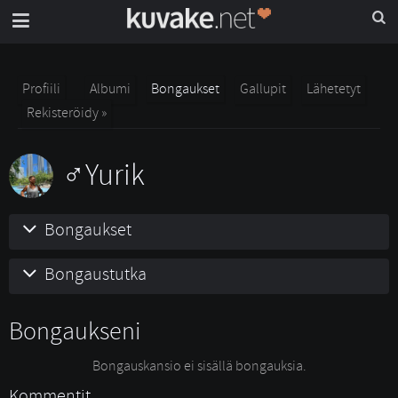
Profiili
Albumi
Bongaukset
Gallupit
Lähetetyt
Rekisteröidy »
Yurik
Bongaukset
Bongaustutka
Bongaukseni
Bongauskansio ei sisällä bongauksia.
Kommentit