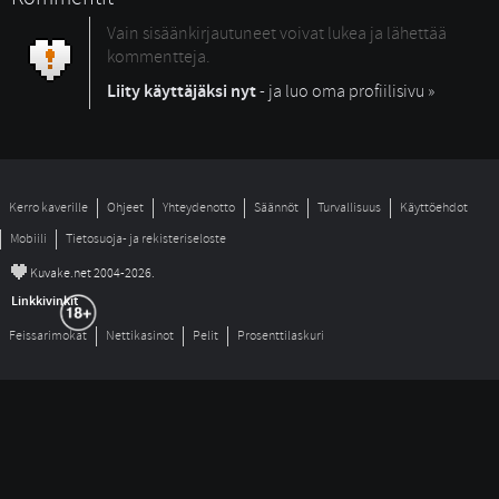
Vain sisäänkirjautuneet voivat lukea ja lähettää
kommentteja.
Liity käyttäjäksi nyt
- ja luo oma profiilisivu »
Kerro kaverille
Ohjeet
Yhteydenotto
Säännöt
Turvallisuus
Käyttöehdot
Mobiili
Tietosuoja- ja rekisteriseloste
©
Kuvake.net 2004-2026.
Linkkivinkit
Feissarimokat
Nettikasinot
Pelit
Prosenttilaskuri