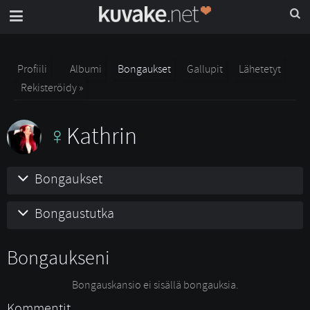
Profiili
Albumi
Bongaukset
Gallupit
Lähetetyt
Rekisteröidy »
Kathrin
Bongaukset
Bongaustutka
Bongaukseni
Bongauskansio ei sisällä bongauksia.
Kommentit