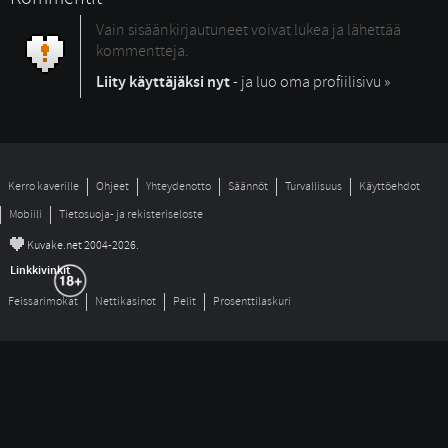
Vain sisäänkirjautuneet voivat lukea ja lähettää
kommentteja.
Liity käyttäjäksi nyt
- ja luo oma profiilisivu »
Kerro kaverille
Ohjeet
Yhteydenotto
Säännöt
Turvallisuus
Käyttöehdot
Mobiili
Tietosuoja- ja rekisteriseloste
©
Kuvake.net 2004-2026.
Linkkivinkit
Feissarimokat
Nettikasinot
Pelit
Prosenttilaskuri