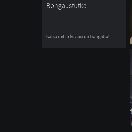
Bongaustutka
Katso mihin kuviasi on bongattu!