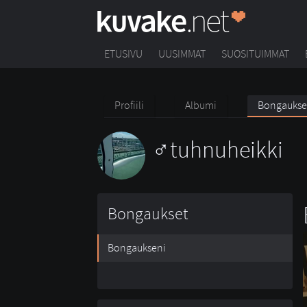
ETUSIVU
UUSIMMAT
SUOSITUIMMAT
Profiili
Albumi
Bongaukse
tuhnuheikki
Bongaukset
Bongaukseni