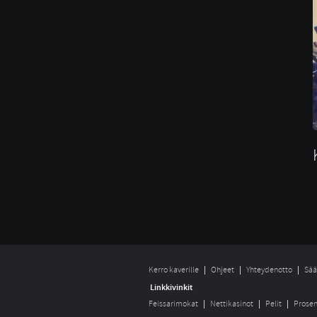
Kerro kaverille
Ohjeet
Yhteydenotto
Sää
Linkkivinkit
Feissarimokat
Nettikasinot
Pelit
Prosen