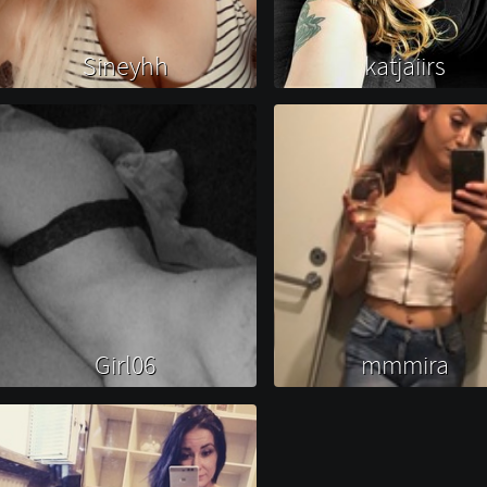
Sineyhh 
katjaiirs 
Girl06 
mmmira 