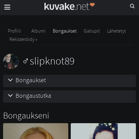
Profiili
Albumi
Bongaukset
Gallupit
Lähetetyt
Rekisteröidy »
slipknot89
Bongaukset
Bongaustutka
Bongaukseni