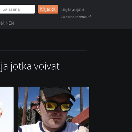
Kirjaudu
Liity käyttäjäksi
Salasana unohtunut?
NAINEN
ja jotka voivat