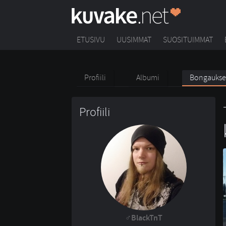
ETUSIVU
UUSIMMAT
SUOSITUIMMAT
Profiili
Albumi
Bongaukse
Profiili
BlackTnT