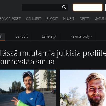
BONGAUKSET
GALLUPIT
BLOGIT
KLUBIT
DEITTI
SATUN
t
Gallupit
Lähetetyt
Rekisteröidy »
Tässä muutamia julkisia profiile
kiinnostaa sinua