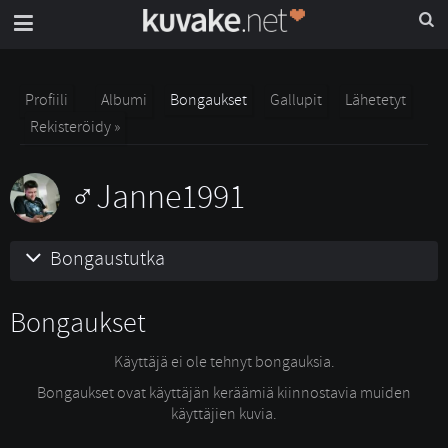
Profiili
Albumi
Bongaukset
Gallupit
Lähetetyt
Rekisteröidy »
Janne1991
Bongaustutka
Bongaukset
Käyttäjä ei ole tehnyt bongauksia.
Bongaukset ovat käyttäjän keräämiä kiinnostavia muiden
käyttäjien kuvia.